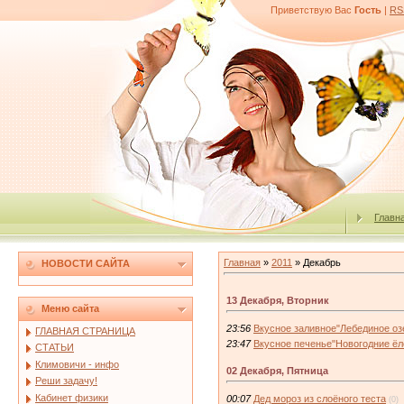
Приветствую Вас
Гость
|
RS
Главн
Главная
»
2011
»
Декабрь
НОВОСТИ САЙТА
13 Декабря, Вторник
Меню сайта
23:56
Вкусное заливное"Лебединое оз
ГЛАВНАЯ СТРАНИЦА
23:47
Вкусное печенье"Новогодние ёл
СТАТЬИ
Климовичи - инфо
02 Декабря, Пятница
Реши задачу!
Кабинет физики
00:07
Дед мороз из слоёного теста
(0)