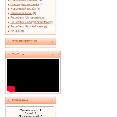
[4]
Новогодние костюмы
[1]
Новогодний дизайн
[6]
Школьная жизнь
[1]
Решебник. Математика
[5]
Решебник. Белорусский язык
[5]
Решебник. Русский язык
[1]
ВИДЕО
[1]
ЭТО ИНТЕРЕСНО
YouTube
Статистика
Онлайн всего:
1
Гостей:
1
Пользователей:
0