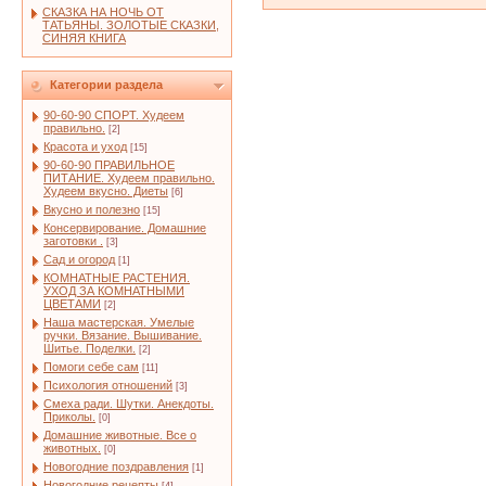
СКАЗКА НА НОЧЬ ОТ
ТАТЬЯНЫ. ЗОЛОТЫЕ СКАЗКИ,
СИНЯЯ КНИГА
Категории раздела
90-60-90 СПОРТ. Худеем
правильно.
[2]
Красота и уход
[15]
90-60-90 ПРАВИЛЬНОЕ
ПИТАНИЕ. Худеем правильно.
Худеем вкусно. Диеты
[6]
Вкусно и полезно
[15]
Консервирование. Домашние
заготовки .
[3]
Сад и огород
[1]
КОМНАТНЫЕ РАСТЕНИЯ.
УХОД ЗА КОМНАТНЫМИ
ЦВЕТАМИ
[2]
Наша мастерская. Умелые
ручки. Вязание. Вышивание.
Шитье. Поделки.
[2]
Помоги себе сам
[11]
Психология отношений
[3]
Смеха ради. Шутки. Анекдоты.
Приколы.
[0]
Домашние животные. Все о
животных.
[0]
Новогодние поздравления
[1]
Новогодние рецепты